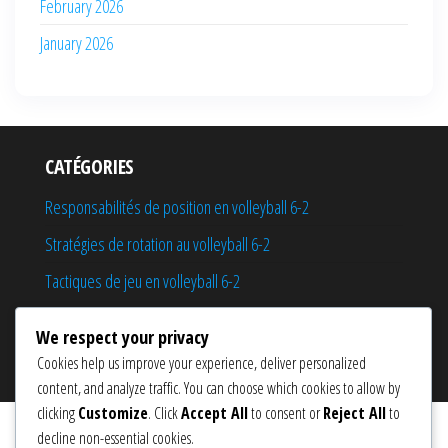
February 2026
January 2026
CATÉGORIES
Responsabilités de position en volleyball 6-2
Stratégies de rotation au volleyball 6-2
Tactiques de jeu en volleyball 6-2
We respect your privacy
Cookies help us improve your experience, deliver personalized
Proudly powered by
WordPress
|
Theme:
Popularis eCommerce
content, and analyze traffic. You can choose which cookies to allow by
clicking
Customize
. Click
Accept All
to consent or
Reject All
to
decline non-essential cookies.